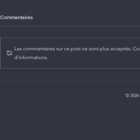
Commentaires
Les commentaires sur ce post ne sont plus acceptés. Con
d'informations.
Agriculture : Denis Sassou
Diplomatie :
N'Guesso lance la deuxième
ambassadeur
édition de la Grande foire
Congo
agricole du Congo
© 2026