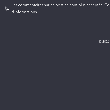
Les commentaires sur ce post ne sont plus acceptés. Con
d'informations.
Agriculture : Denis Sassou
Diplomatie :
N'Guesso lance la deuxième
ambassadeur
édition de la Grande foire
Congo
agricole du Congo
© 2026