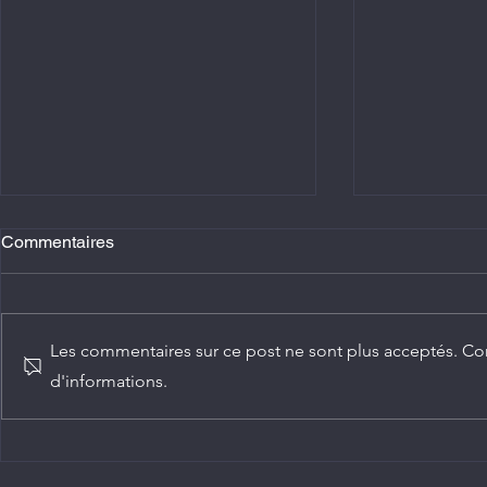
Commentaires
Les commentaires sur ce post ne sont plus acceptés. Con
d'informations.
Agriculture : Denis Sassou
Diplomatie :
N'Guesso lance la deuxième
ambassadeur
édition de la Grande foire
Congo
agricole du Congo