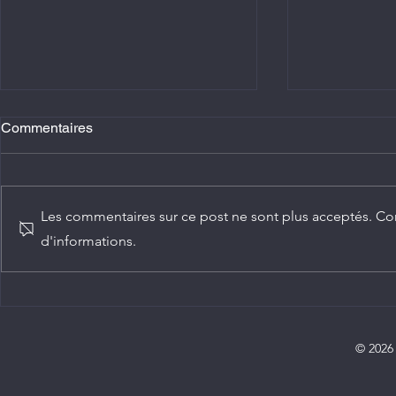
Commentaires
Les commentaires sur ce post ne sont plus acceptés. Con
d'informations.
Agriculture : Denis Sassou
Diplomatie :
N'Guesso lance la deuxième
ambassadeur
édition de la Grande foire
Congo
agricole du Congo
© 2026