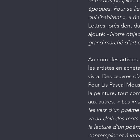
entre nos peuples. L
époques. Pour se lier
qui l’habitent »
, a d
Lettres, président du
ajouté: «
Notre objec
grand marché d’art e
Au nom des artistes 
les artistes en achetan
vivra. Des œuvres d’a
Pour Lis Pascal Mous
la peinture, tout co
aux autres. 
« Les im
les vers d’un poème 
va au-delà des mots.
la lecture d’un poèm
contempler et à inter