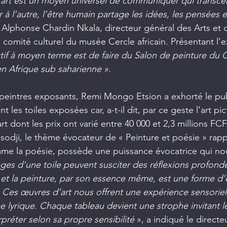
’art est un moyen universel de communiquer qui transce
 à l’autre, l’être humain partage les idées, les pensées 
it Alphonse Chardin Nkala, directeur général des Arts et 
 comité culturel du musée Cercle africain. Présentant l’ex
tif à moyen terme est de faire du Salon de peinture du
n Afrique sub saharienne ».
peintres exposants, Remi Mongo Etsion a exhorté le publ
t les toiles exposées car, a-t-il dit, par ce geste l’art pict
rt dont les prix ont varié entre 40 000 et 2,3 millions FC
sodji, le thème évocateur de « Peinture et poésie » rapp
mme la poésie, possède une puissance évocatrice qui nous
ages d’une toile peuvent susciter des réflexions profon
et la peinture, par son essence même, est une forme d’
 Ces œuvres d’art nous offrent une expérience sensoriell
e lyrique. Chaque tableau devient une strophe invitant le
préter selon sa propre sensibilité
 », a indiqué le directe