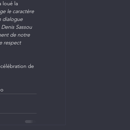
a loué la 
ge le caractère 
n dialogue  
 Denis Sassou 
ment de notre 
de respect 
célébration de 
go