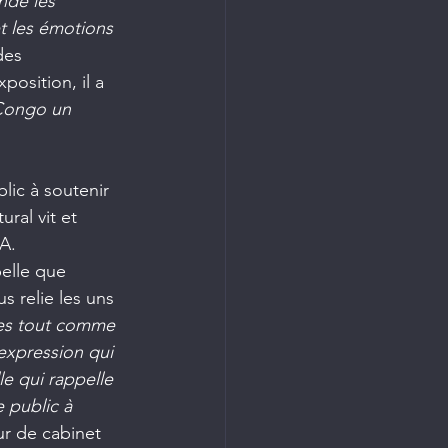
nde les 
et les émotions 
des 
position, il a 
 Congo un 
ic à soutenir 
ural vit et 
FA.
elle que 
 relie les uns 
des tout comme 
expression qui 
e qui rappelle 
 public à 
ur de cabinet 