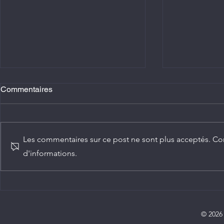
Commentaires
Les commentaires sur ce post ne sont plus acceptés. Con
d'informations.
Agriculture : Denis Sassou
Diplomatie :
N'Guesso lance la deuxième
ambassadeur
édition de la Grande foire
Congo
agricole du Congo
© 2026