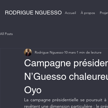
RODRIGUE NGUESSO
Accueil
À propos
Proje
All Posts
Rodrigue Nguesso
10 mars
1 min de lecture
Campagne président
N’Guesso chaleureu
Oyo
La campagne présidentielle se poursuit à tr
revêtent une dimension particulière : le pr