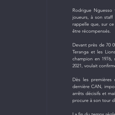
Rodrigue Nguesso ti
joueurs, à son staff
rappelle que, sur ce 
être récompensés.
Devant près de 70 00
Teranga et les Lion
champion en 1976, r
2021, voulait confirm
Dès les premières 
dernière CAN, impos
arrêts décisifs et m
procure à son tour de
La fin du temps régl