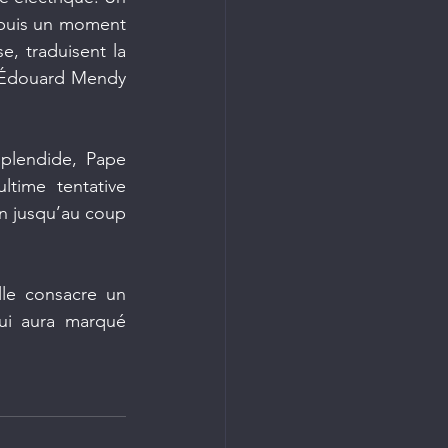
 puis un moment 
, traduisent la 
 Édouard Mendy 
plendide, Pape 
time tentative 
n jusqu’au coup 
lle consacre un 
ui aura marqué 