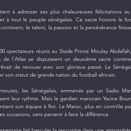
ent à adresser ses plus chaleureuses félicitations au 
 et à tout le peuple sénégalais. Ce sacre honore le footb
continent, le talent, la passion et la persévérance finiss
0 spectateurs réunis au Stade Prince Moulay Abdallah, 
s de l’Atlas se disputaient un deuxième sacre continen
êvait de renouer avec son glorieux passé. Le Sénégal,
er son statut de grande nation du football africain.
minutes, les Sénégalais, emmenés par un Sadio Mané
ent leur rythme. Mais le gardien marocain Yacine Bouno
aintient son équipe à flot. Le Maroc, plus en contrôle pa
s occasions, sans parvenir à faire la différence.
ementaire fait basculer la rencontre dans une atmosphère