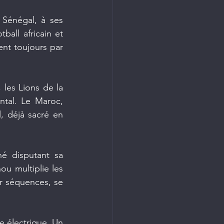
Sénégal, à ses 
all africain et 
ent toujours par 
les Lions de la 
tal. Le Maroc, 
 déjà sacré en 
 disputant sa 
u multiplie les 
r séquences, se 
 électrique. Un 