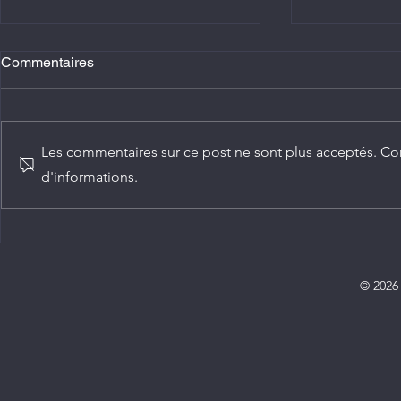
Commentaires
Les commentaires sur ce post ne sont plus acceptés. Con
d'informations.
Agriculture : Denis Sassou
Diplomatie :
N'Guesso lance la deuxième
ambassadeur
édition de la Grande foire
Congo
agricole du Congo
© 2026