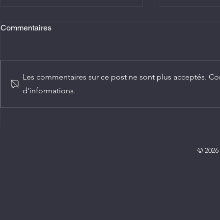
Commentaires
Les commentaires sur ce post ne sont plus acceptés. Con
d'informations.
Agriculture : Denis Sassou
Diplomatie :
N'Guesso lance la deuxième
ambassadeur
édition de la Grande foire
Congo
agricole du Congo
© 2026