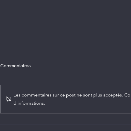
Commentaires
Les commentaires sur ce post ne sont plus acceptés. Con
d'informations.
Agriculture : Denis Sassou
Diplomatie :
N'Guesso lance la deuxième
ambassadeur
édition de la Grande foire
Congo
agricole du Congo