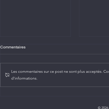
Commentaires
Les commentaires sur ce post ne sont plus acceptés. Con
d'informations.
Agriculture : Denis Sassou
Diplomatie :
N'Guesso lance la deuxième
ambassadeur
édition de la Grande foire
Congo
agricole du Congo
© 2026