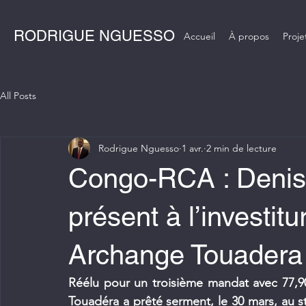
RODRIGUE NGUESSO
Accueil
À propos
Proje
All Posts
Rodrigue Nguesso
1 avr.
2 min de lecture
Congo-RCA : Deni
présent à l’investit
Archange Touadera
Réélu pour un troisième mandat avec 77,90 
Touadéra a prêté serment, le 30 mars, au st