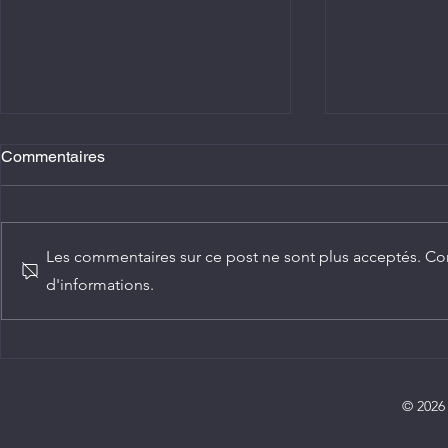
Commentaires
Les commentaires sur ce post ne sont plus acceptés. Con
d'informations.
Santé publique : Ollombo
Agriculture 
réceptionne son hôpital de
N'Guesso la
référence
édition de l
agricole du
© 2026