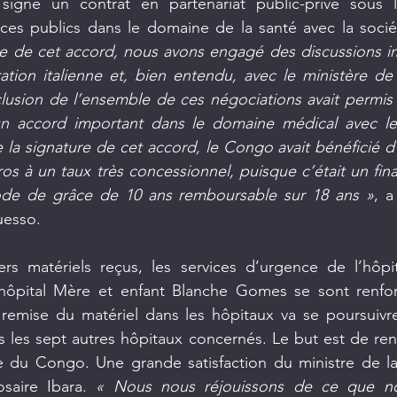
t signé un contrat en partenariat public-privé sous 
ices publics dans le domaine de la santé avec la socié
ure de cet accord, nous avons engagé des discussions i
tion italienne et, bien entendu, avec le ministère de 
nclusion de l’ensemble de ces négociations avait permis l
n accord important dans le domaine médical avec le
de la signature de cet accord, le Congo avait bénéficié 
ros à un taux très concessionnel, puisque c’était un fin
ode de grâce de 10 ans remboursable sur 18 ans »
, a
uesso.
ers matériels reçus, les services d’urgence de l’hôpi
hôpital Mère et enfant Blanche Gomes se sont renfor
remise du matériel dans les hôpitaux va se poursuivre,
s les sept autres hôpitaux concernés. Le but est de renfo
 du Congo. Une grande satisfaction du ministre de la 
saire Ibara.
 « Nous nous réjouissons de ce que nou