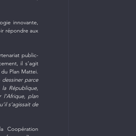
gie innovante, 
ir répondre aux 
tenariat public-
ment, il s’agit 
d’un pas important qui vient d’être lancé dans le cadre de la concrétisation du Plan Mattei. 
 dessiner parce 
 la République, 
l’Afrique, plan 
il s’agissait de 
a Coopération 