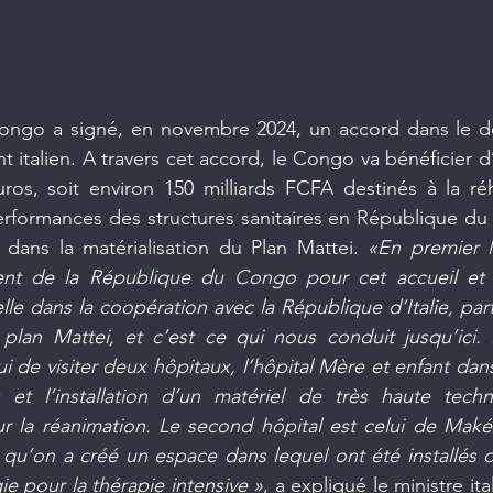
ongo a signé, en novembre 2024, un accord dans le d
 italien. A travers cet accord, le Congo va bénéficier d
ros, soit environ 150 milliards FCFA destinés à la réha
erformances des structures sanitaires en République du C
 dans la matérialisation du Plan Mattei. 
«En premier li
dent de la République du Congo pour cet accueil et 
lle dans la coopération avec la République d’Italie, part
plan Mattei, et c’est ce qui nous conduit jusqu’ici.
i de visiter deux hôpitaux, l’hôpital Mère et enfant dans 
s et l’installation d’un matériel de très haute techn
r la réanimation. Le second hôpital est celui de Makél
qu’on a créé un espace dans lequel ont été installés d
ie pour la thérapie intensive »
, a expliqué le ministre ita