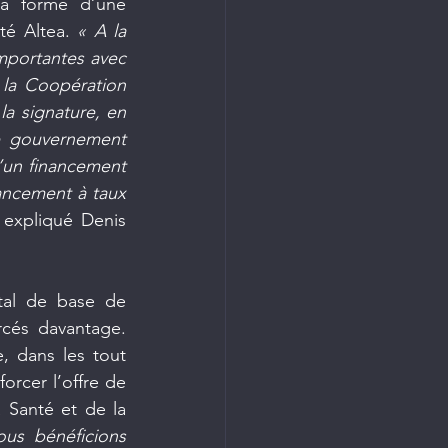
la forme d’une 
té Altea. 
« A la 
mportantes avec 
la Coopération 
a signature, en 
 gouvernement 
d’un financement 
ancement à taux 
 expliqué Denis 
tal de base de 
cés davantage. 
 dans les tout 
rcer l’offre de 
Santé et de la 
s bénéficions 