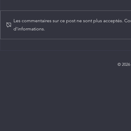
Les commentaires sur ce post ne sont plus acceptés. Con
d'informations.
Diplomatie : trois nouveaux
Chine-Congo
ambassadeurs accrédités au
numérique c
Congo
service de 
partenariats
© 2026