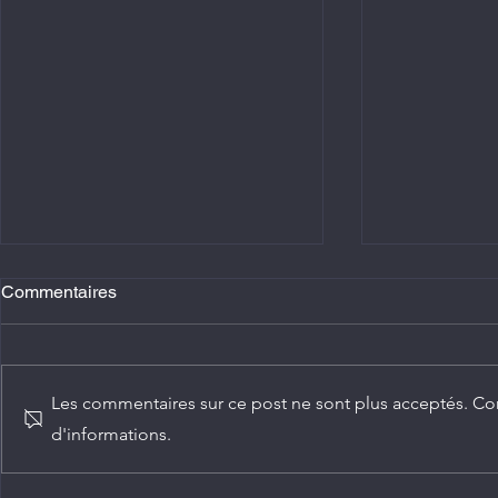
Commentaires
Les commentaires sur ce post ne sont plus acceptés. Con
d'informations.
Agriculture : Denis Sassou
Diplomatie :
N'Guesso lance la deuxième
ambassadeur