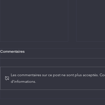
Commentaires
Les commentaires sur ce post ne sont plus acceptés. Con
d'informations.
Agriculture : Denis Sassou
Diplomatie :
N'Guesso lance la deuxième
ambassadeur
édition de la Grande foire
Congo
agricole du Congo