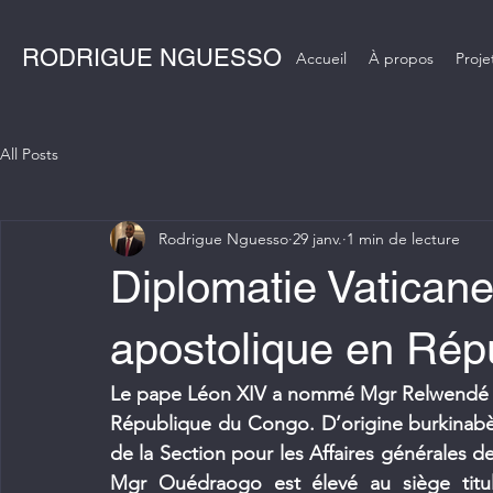
RODRIGUE NGUESSO
Accueil
À propos
Proje
All Posts
Rodrigue Nguesso
29 janv.
1 min de lecture
Diplomatie Vatican
apostolique en Rép
Le pape Léon XIV a nommé Mgr Relwendé Ki
République du Congo. D’origine burkinabè et
de la Section pour les Affaires générales de
Mgr Ouédraogo est élevé au siège titula