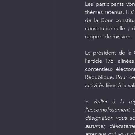
Les participants vo
thèmes retenus. Il s
de la Cour constitu
constitutionnelle ; 
rapport de mission.
Le président de la 
l’article 176, alin
contentieux électora
République. Pour ce 
activités liées à la va
« Veiller à la ré
l’accomplissement d
désignation vous so
assumer, délicateme
attendus qui vous pl