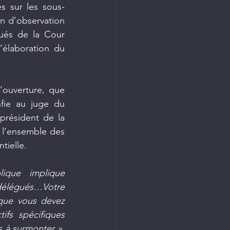
s sur les sous-
n d’observation 
ués de la Cour 
’élaboration du 
ouverture, que 
fie au juge du 
président de la 
 l’ensemble des 
ntielle.
ique implique 
délégués…Votre 
que vous devez 
ifs spécifiques 
s à surmonter »
, 