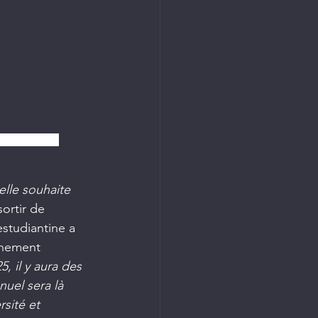
ent supérieur
elle souhaite 
ortir de 
estudiantine a 
gnement 
5, il y aura des 
uel sera là 
sité et 