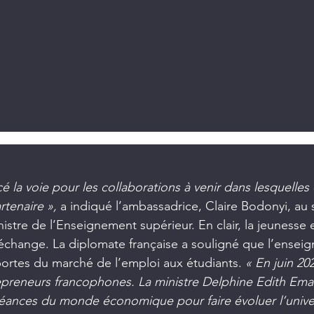
ondant aux des journalistes en présence de la ministre de l'Enseignem
cé la voie pour les collaborations à venir dans lesquelles 
rtenaire », 
a indiqué l’ambassadrice, Claire Bodonyi, au s
nistre de l’Enseignement supérieur. En clair, la jeunesse 
échange. La diplomate française a souligné que l’ensei
portes du marché de l’emploi aux étudiants. 
« En juin 202
preneurs francophones. La ministre Delphine Edith Eman
éances du monde économique pour faire évoluer l’univer