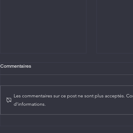
Commentaires
Les commentaires sur ce post ne sont plus acceptés. Con
d'informations.
Agriculture : Denis Sassou
Diplomatie :
N'Guesso lance la deuxième
ambassadeur
édition de la Grande foire
Congo
agricole du Congo