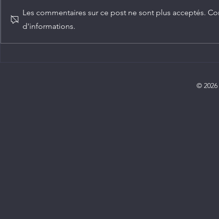
Les commentaires sur ce post ne sont plus acceptés. Con
d'informations.
Diplomatie : trois nouveaux
Chine-Congo
ambassadeurs accrédités au
numérique c
Congo
service de 
partenariats
© 2026