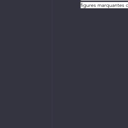
figures marquantes 