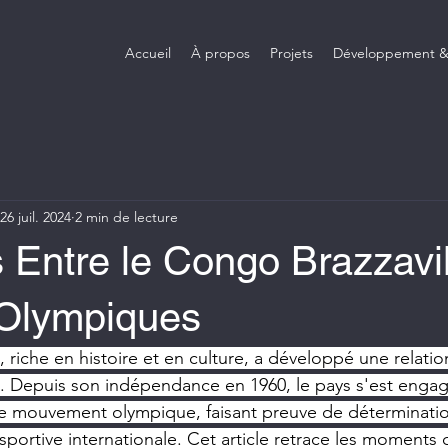
Accueil
À propos
Projets
Développement &
26 juil. 2024
2 min de lecture
 Entre le Congo Brazzavil
 Olympiques
 riche en histoire et en culture, a développé une relatio
. Depuis son indépendance en 1960, le pays s'est engag
e mouvement olympique, faisant preuve de déterminatio
sportive internationale. Cet article retrace les moments c