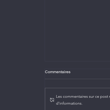
Commentaires
Les commentaires sur ce post n
d'informations.
Agriculture : Denis Sassou