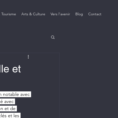
 Tourisme
Arts & Culture
Vers l'avenir
Blog
Contact
le et
n notable avec 
é avec 
n et de 
lés et les 