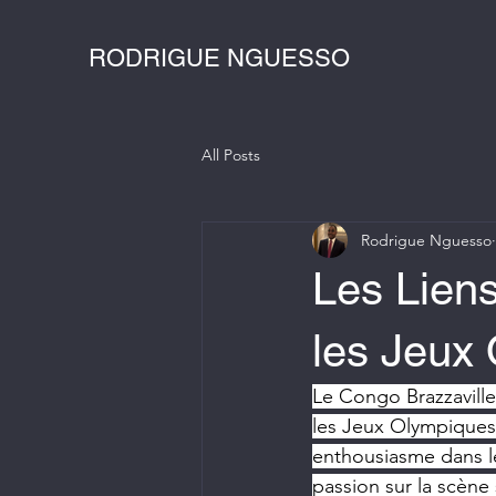
RODRIGUE NGUESSO
All Posts
Rodrigue Nguesso
Les Liens
les Jeux
Le Congo Brazzaville,
les Jeux Olympiques
enthousiasme dans l
passion sur la scène 