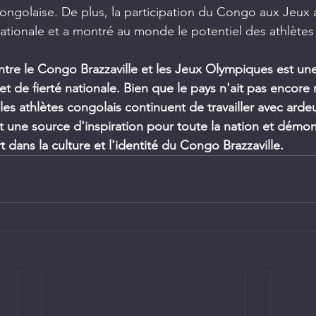
congolaise. De plus, la participation du Congo aux Jeux a
ationale et a montré au monde le potentiel des athlètes
entre le Congo Brazzaville et les Jeux Olympiques est une
et de fierté nationale. Bien que le pays n'ait pas encore
es athlètes congolais continuent de travailler avec ardeu
une source d'inspiration pour toute la nation et démon
 dans la culture et l'identité du Congo Brazzaville.