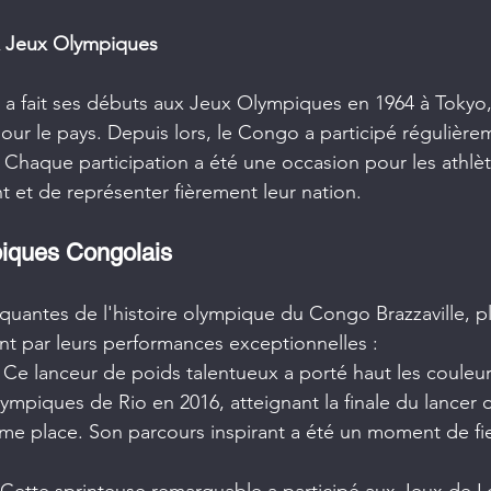
x Jeux Olympiques
 a fait ses débuts aux Jeux Olympiques en 1964 à Tokyo
our le pays. Depuis lors, le Congo a participé régulière
. Chaque participation a été une occasion pour les athlè
t et de représenter fièrement leur nation.
iques Congolais
rquantes de l'histoire olympique du Congo Brazzaville, pl
ent par leurs performances exceptionnelles :
: Ce lanceur de poids talentueux a porté haut les coule
ympiques de Rio en 2016, atteignant la finale du lancer 
ème place. Son parcours inspirant a été un moment de fie
: Cette sprinteuse remarquable a participé aux Jeux de 