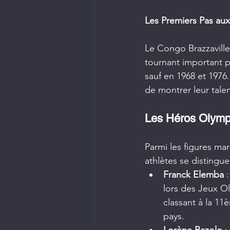
Les Premiers Pas au
Le Congo Brazzaville
tournant important p
sauf en 1968 et 1976
de montrer leur talen
Les Héros Olymp
Parmi les figures ma
athlètes se distingu
Franck Elemba
 
lors des Jeux Ol
classant à la 11
pays.
Lorène Bazolo
 