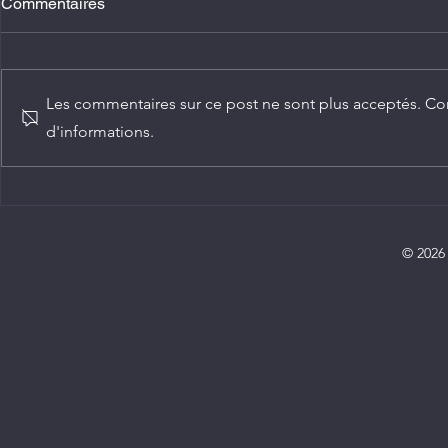
Commentaires
Les commentaires sur ce post ne sont plus acceptés. Con
d'informations.
Agriculture : Denis Sassou
Diplomatie :
N'Guesso lance la deuxième
ambassadeur
édition de la Grande foire
Congo
agricole du Congo
© 2026