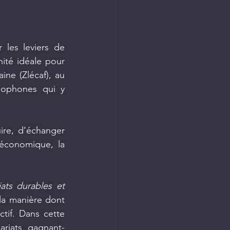
les leviers de 
nité idéale pour 
ne (Zlécaf), au 
cophones qui y 
re, d’échanger 
économique, la 
ats durables et 
 la manière dont 
if. Dans cette 
ariats gagnant-