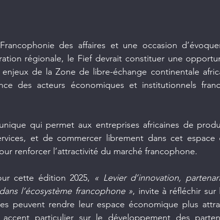
rancophonie des affaires et une occasion d’évoquer 
ration régionale, le Fief devrait constituer une opportu
 enjeux de la Zone de libre-échange continentale africai
nce des acteurs économiques et institutionnels fran
unique qui permet aux entreprises africaines de produi
ervices, et de commercer librement dans cet espace 
our renforcer l’attractivité du marché francophone.
r cette édition 2025, 
« Levier d’innovation, partenari
e dans l’écosystème francophone »
, invite à réfléchir sur
es peuvent rendre leur espace économique plus attract
 accent particulier sur le développement des parten