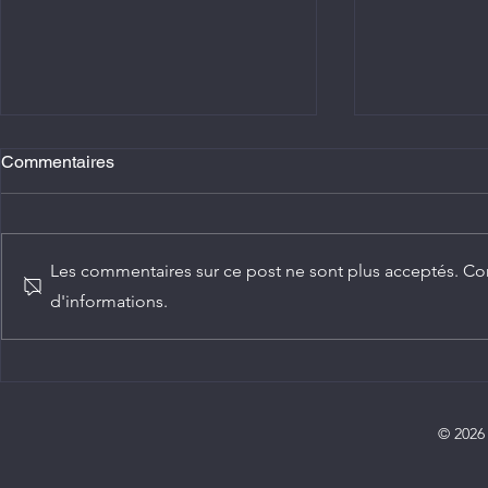
Commentaires
Les commentaires sur ce post ne sont plus acceptés. Con
d'informations.
Agriculture : Denis Sassou
Diplomatie :
N'Guesso lance la deuxième
ambassadeur
édition de la Grande foire
Congo
agricole du Congo
© 2026