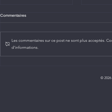
Commentaires
Les commentaires sur ce post ne sont plus acceptés. Con
d'informations.
Agriculture : Denis Sassou
Diplomatie :
N'Guesso lance la deuxième
ambassadeur
édition de la Grande foire
Congo
agricole du Congo
© 2026