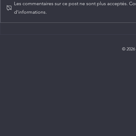
Les commentaires sur ce post ne sont plus acceptés. Con
d'informations.
Diplomatie : trois nouveaux
Chine-Congo
ambassadeurs accrédités au
numérique c
Congo
service de 
partenariats
© 2026