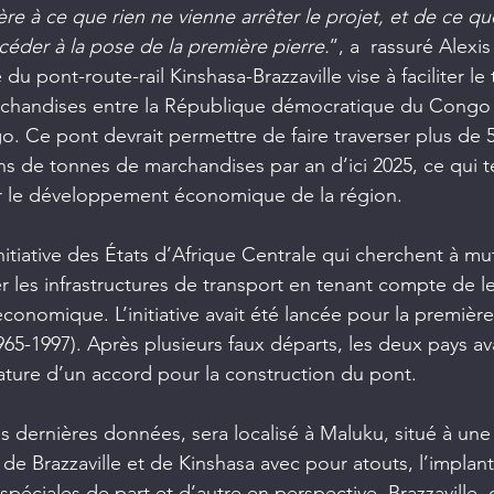
re à ce que rien ne vienne arrêter le projet, et de ce que
éder à la pose de la première pierre.
’’, a  rassuré Alexi
du pont-route-rail Kinshasa-Brazzaville vise à faciliter le
chandises entre la République démocratique du Congo e
 Ce pont devrait permettre de faire traverser plus de 5
ons de tonnes de marchandises par an d’ici 2025, ce qui
 le développement économique de la région.
 initiative des États d’Afrique Centrale qui cherchent à mut
er les infrastructures de transport en tenant compte de l
économique. L’initiative avait été lancée pour la première
5-1997). Après plusieurs faux départs, les deux pays a
ture d’un accord pour la construction du pont.
es dernières données, sera localisé à Maluku, situé à une
de Brazzaville et de Kinshasa avec pour atouts, l’implant
éciales de part et d’autre en perspective. Brazzaville, c