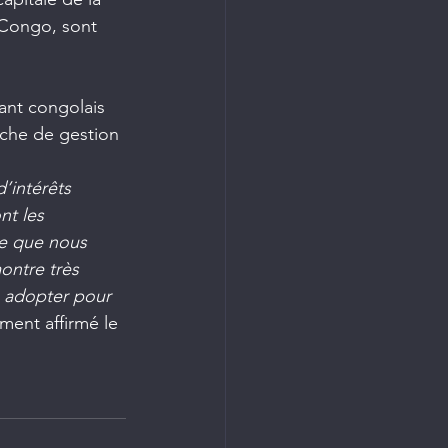
Congo, sont 
eant congolais 
oche de gestion 
’intérêts 
nt les 
te que nous 
ontre très 
 adopter pour 
ement affirmé le 