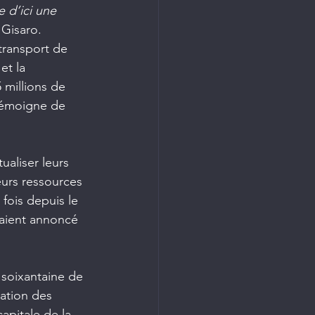
 d’ici une 
s Gisaro.
 transport de 
t la 
 millions de 
 témoigne de 
ualiser leurs 
eurs ressources 
 fois depuis le 
vaient annoncé 
 soixantaine de 
ation des 
apitale de la 