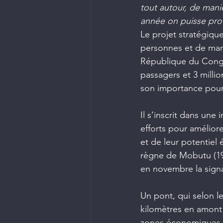
tout autour, de maniè
année on puisse proc
Le projet stratégique 
personnes et de mar
République du Congo.
passagers et 3 milli
son importance pour
Il s’inscrit dans une
efforts pour amélior
et de leur potentiel 
règne de Mobutu (196
en novembre la signa
Un pont, qui selon l
kilomètres en amont 
zones économiques sp