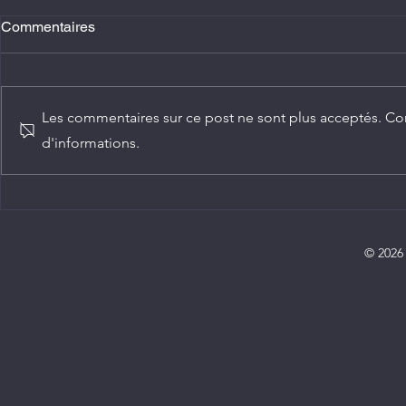
Commentaires
Les commentaires sur ce post ne sont plus acceptés. Con
d'informations.
Agriculture : Denis Sassou
Diplomatie :
N'Guesso lance la deuxième
ambassadeur
édition de la Grande foire
Congo
agricole du Congo
© 2026