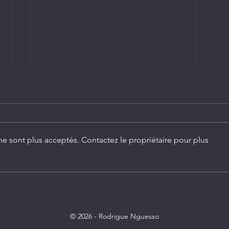
e sont plus acceptés. Contactez le propriétaire pour plus
Chine-Congo: la diplomatie
Le P
numérique congolaise au
N'Gu
service de nouveaux
enga
partenariats stratégiques
dése
© 2026 - Rodrigue Nguesso