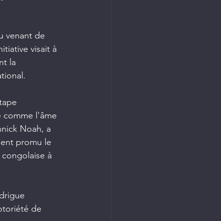
u venant de 
tiative visait à 
t la 
tional.
tape 
se comme l'âme 
nnick Noah, a 
ent promu le 
 congolaise à 
drigue 
otoriété de 