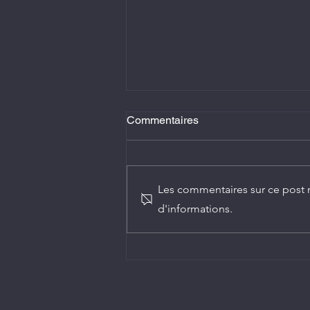
Commentaires
Les commentaires sur ce post n
d'informations.
Diplomatie : trois nouveaux
ambassadeurs accrédités au
Congo