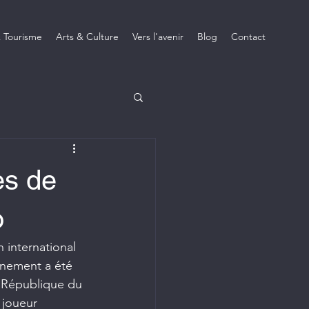
 Tourisme
Arts & Culture
Vers l'avenir
Blog
Contact
es de
o
 international 
énement a été 
 République du 
 joueur 