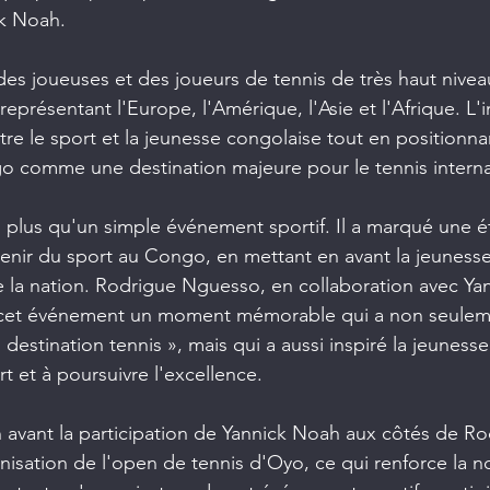
ck Noah.
es joueuses et des joueurs de tennis de très haut nivea
représentant l'Europe, l'Amérique, l'Asie et l'Afrique. L'ini
ntre le sport et la jeunesse congolaise tout en positionnan
 comme une destination majeure pour le tennis interna
n plus qu'un simple événement sportif. Il a marqué une é
'avenir du sport au Congo, en mettant en avant la jeunes
de la nation. Rodrigue Nguesso, en collaboration avec Ya
e cet événement un moment mémorable qui a non seulem
estination tennis », mais qui a aussi inspiré la jeunesse
rt et à poursuivre l'excellence.
 avant la participation de Yannick Noah aux côtés de Ro
isation de l'open de tennis d'Oyo, ce qui renforce la n