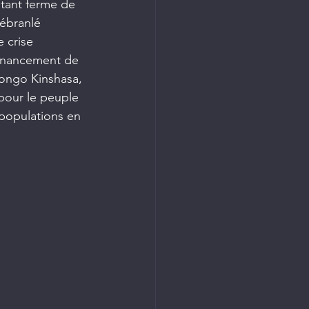
tant ferme de 
 ébranlé 
 crise 
efinancement de 
 Congo Kinshasa, 
pour le peuple 
 populations en 