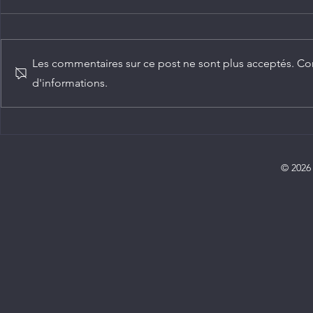
Les commentaires sur ce post ne sont plus acceptés. Con
d'informations.
Agriculture : Denis Sassou
Diplomatie :
N'Guesso lance la deuxième
ambassadeur
édition de la Grande foire
Congo
agricole du Congo
© 2026