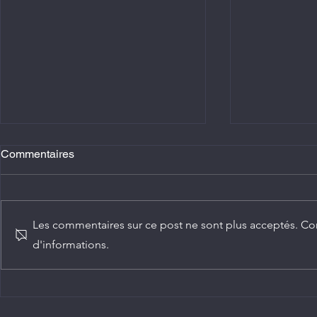
Commentaires
Les commentaires sur ce post ne sont plus acceptés. Con
d'informations.
Agriculture : Denis Sassou
Diplomatie :
N'Guesso lance la deuxième
ambassadeur
édition de la Grande foire
Congo
agricole du Congo