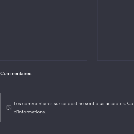
Commentaires
Les commentaires sur ce post ne sont plus acceptés. Con
d'informations.
Diplomatie : trois nouveaux
Chine-Congo
ambassadeurs accrédités au
numérique c
Congo
service de 