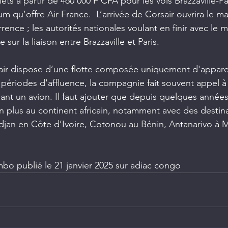
lets à partir de 460 000 F CFA pour les vols Brazzaville-Pa
 qu’offre Air France.  L’arrivée de Corsair ouvrira le ma
rence ; les autorités nationales voulant en finir avec le
sur la liaison entre Brazzaville et Paris.
air dispose d’une flotte composée uniquement d'apparei
s périodes d'affluence, la compagnie fait souvent appel à
ant un avion. Il faut ajouter que depuis quelques années,
en plus au continent africain, notamment avec des destina
djan en Côte d’Ivoire, Cotonou au Bénin, Antanarivo à 
mbo publié le 21 janvier 2025 sur adiac congo