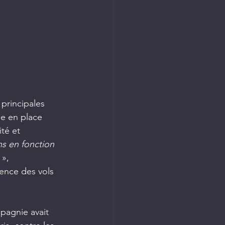
principales 
se en place 
té et 
s en fonction 
 », 
uence des vols 
pagnie avait 