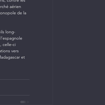
ris, contre les 
rché aérien 
 monopole de la 
ls long-
 l’espagnole 
 celle-ci 
tions vers 
Madagascar et 