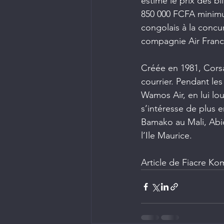
estimé le prix des bil
850 000 FCFA minimum
congolais à la concur
compagnie Air France 
Créée en 1981, Cors
courrier. Pendant le
Wamos Air, en lui lou
s’intéresse de plus 
Bamako au Mali, Abi
l’Ile Maurice.
Article de Fiacre Ko