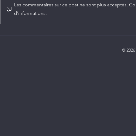
Les commentaires sur ce post ne sont plus acceptés. Con
d'informations.
Agriculture : Denis Sassou
Diplomatie :
N'Guesso lance la deuxième
ambassadeur
édition de la Grande foire
Congo
agricole du Congo
© 2026