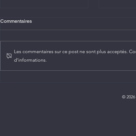
Commentaires
Les commentaires sur ce post ne sont plus acceptés. Con
d'informations.
Agriculture : Denis Sassou
Diplomatie :
N'Guesso lance la deuxième
ambassadeur
édition de la Grande foire
Congo
agricole du Congo
© 2026